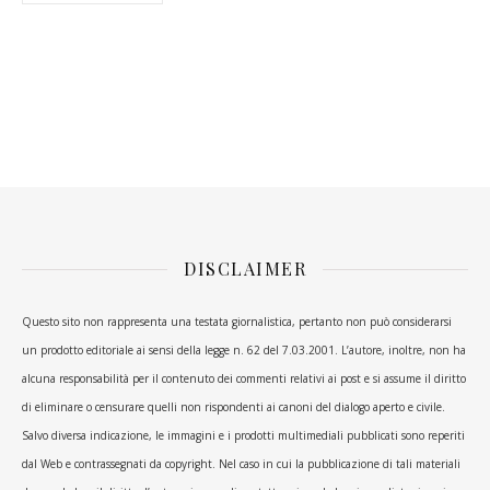
DISCLAIMER
Questo sito non rappresenta una testata giornalistica, pertanto non può considerarsi
un prodotto editoriale ai sensi della legge n. 62 del 7.03.2001. L’autore, inoltre, non ha
alcuna responsabilità per il contenuto dei commenti relativi ai post e si assume il diritto
di eliminare o censurare quelli non rispondenti ai canoni del dialogo aperto e civile.
Salvo diversa indicazione, le immagini e i prodotti multimediali pubblicati sono reperiti
dal Web e contrassegnati da copyright. Nel caso in cui la pubblicazione di tali materiali