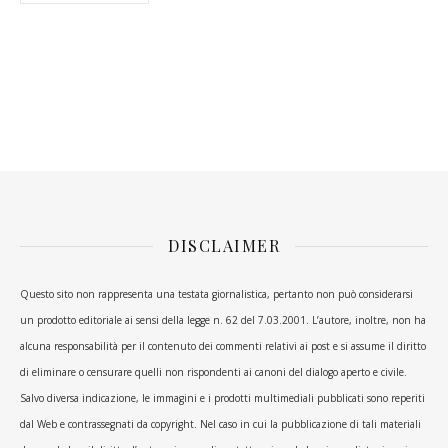
DISCLAIMER
Questo sito non rappresenta una testata giornalistica, pertanto non può considerarsi
un prodotto editoriale ai sensi della legge n. 62 del 7.03.2001. L’autore, inoltre, non ha
alcuna responsabilità per il contenuto dei commenti relativi ai post e si assume il diritto
di eliminare o censurare quelli non rispondenti ai canoni del dialogo aperto e civile.
Salvo diversa indicazione, le immagini e i prodotti multimediali pubblicati sono reperiti
dal Web e contrassegnati da copyright. Nel caso in cui la pubblicazione di tali materiali