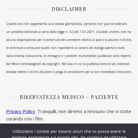
DISCLAIMER
Questo sito non rappresenta una testata giornalistica, pertanto non può considerarsi
un prodotto editoriale ai sensi della legge n. 62 del 7.03.2001. L’autore, inoltre, non ha
alcuna responsabilità per il contenuto dei commenti relativi ai post e si assume il diritto
di eliminare o censurare quelli non rispondenti ai canoni del dialogo aperto e civile.
Salvo diversa indicazione, le immagini e i prodotti multimediali pubblicati sono reperiti
dal Web e contrassegnati da copyright. Nel caso in cui la pubblicazione di tali materiali
dovesse ledere il diritto d’autore si prega di contattarmi per la loro immediata rimozione.
RISERVATEZZA MEDICO – PAZIENTE
Privacy Policy
. Tranquilli, non diremo a nessuno che vi state
curando con i film.
Utilizziamo i cookie per essere sicuri che tu possa avere la
migliore esperienza sul nostro sito. Se continui ad utilizzare