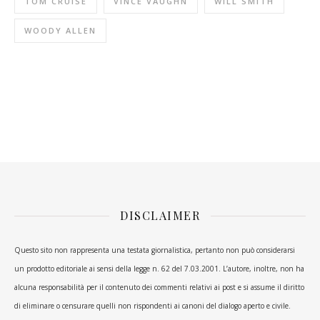
TOM CRUISE
VINCE VAUGHN
WILL SMITH
WOODY ALLEN
DISCLAIMER
Questo sito non rappresenta una testata giornalistica, pertanto non può considerarsi
un prodotto editoriale ai sensi della legge n. 62 del 7.03.2001. L’autore, inoltre, non ha
alcuna responsabilità per il contenuto dei commenti relativi ai post e si assume il diritto
di eliminare o censurare quelli non rispondenti ai canoni del dialogo aperto e civile.