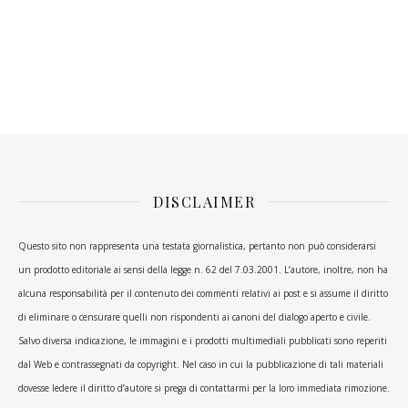
DISCLAIMER
Questo sito non rappresenta una testata giornalistica, pertanto non può considerarsi
un prodotto editoriale ai sensi della legge n. 62 del 7.03.2001. L’autore, inoltre, non ha
alcuna responsabilità per il contenuto dei commenti relativi ai post e si assume il diritto
di eliminare o censurare quelli non rispondenti ai canoni del dialogo aperto e civile.
Salvo diversa indicazione, le immagini e i prodotti multimediali pubblicati sono reperiti
dal Web e contrassegnati da copyright. Nel caso in cui la pubblicazione di tali materiali
dovesse ledere il diritto d’autore si prega di contattarmi per la loro immediata rimozione.