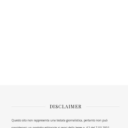
DISCLAIMER
Questo sito non rappresenta una testata giornalistica, pertanto non può
considerarsi un prodotto editoriale ai sensi della legge n. 62 del 7.03.2001.