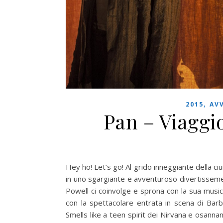
,
2015
AV
Pan – Viaggio
Hey ho! Let’s go! Al grido inneggiante della c
in uno sgargiante e avventuroso divertissemen
Powell ci coinvolge e sprona con la sua music
con la spettacolare entrata in scena di Barb
Smells like a teen spirit dei Nirvana e osannan