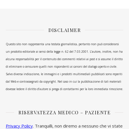
DISCLAIMER
Questo sito non rappresenta una testata giornalistica, pertanto non può considerarsi
un prodotto editoriale ai sensi della legge n. 62 del 7.03.2001. L’autore, inoltre, non ha
alcuna responsabilità per il contenuto dei commenti relativi ai post e si assume il diritto
di eliminare o censurare quelli non rispondenti ai canoni del dialogo aperto e civile.
Salvo diversa indicazione, le immagini e i prodotti multimediali pubblicati sono reperiti
dal Web e contrassegnati da copyright. Nel caso in cui la pubblicazione di tali materiali
dovesse ledere il diritto d’autore si prega di contattarmi per la loro immediata rimozione.
RISERVATEZZA MEDICO – PAZIENTE
Privacy Policy
. Tranquilli, non diremo a nessuno che vi state