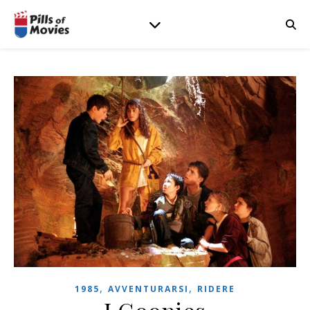
,
,
1985
AVVENTURARSI
RIDERE