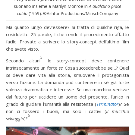
suonano insieme a Marilyn Monroe in
A qualcuno piace
caldo
(1959). ©AshtonProductions/MirischCompany
Ma quanto lungo dev’essere? Si tratta di qualche riga, le
cosiddette 25 parole, il che rende il procedimento affatto
facile. Provate a scrivere lo story-concept dell’ultimo film
che avete visto.
5
Secondo alcuni
lo story-concept deve contenere
intrinsecamente un forte
se
. Cosa succederebbe se…? Quel
se
deve dare vita alla storia, smuovere il protagonista
verso l’azione. La domanda può contenere in sè già forte
valenza drammatica e interesse. Se una macchina venisse
dal futuro per uccidere un uomo del presente, l’unico in
grado di guidare l’umanità alla resistenza (
Terminator
)? Se
non ci fossero i buoni, ma solo i cattivi (
Il mucchio
6
selvaggio
)?