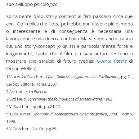
suo sviluppo psicologico.
Solitamente dallo story-concept al film passano circa due
anni. Ciò implica che l’idea potrebbe non essere più di moda
o interessante e di conseguenza è necessaria una
lavorazione e una ricerca continua. Ma vi sono anche casi in
cui, uno story-concept (o un
se
) è particolarmente forte e
lungimirante, tanto che il film e i suoi autori riescono a
mostrare uno stralcio di futuro (vedasi
Quarto Potere
di
Orson Welles).
1 Vincenzo Buccheri,
Il film. Dalla sceneggiatura alla distribuzione
, pg. 21,
Carocci Editore, Roma, 2007.
2 Aristotele,
La Poetica
.
3 Syd Field,
Screenplay: the foundations of screenwriting
, 1982.
4 V. Buccheri, op.cit., pp.21-22.
5 Luca Aimeri,
Manuale di sceneggiatura cinematografica
, Utet, Torino,
1998.
6 V. Buccheri, Op. Cit., pg.25.