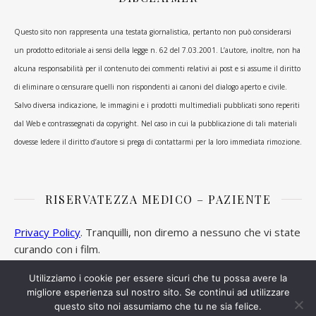
Questo sito non rappresenta una testata giornalistica, pertanto non può considerarsi
un prodotto editoriale ai sensi della legge n. 62 del 7.03.2001. L’autore, inoltre, non ha
alcuna responsabilità per il contenuto dei commenti relativi ai post e si assume il diritto
di eliminare o censurare quelli non rispondenti ai canoni del dialogo aperto e civile.
Salvo diversa indicazione, le immagini e i prodotti multimediali pubblicati sono reperiti
dal Web e contrassegnati da copyright. Nel caso in cui la pubblicazione di tali materiali
dovesse ledere il diritto d’autore si prega di contattarmi per la loro immediata rimozione.
RISERVATEZZA MEDICO – PAZIENTE
Privacy Policy
. Tranquilli, non diremo a nessuno che vi state
curando con i film.
Utilizziamo i cookie per essere sicuri che tu possa avere la
migliore esperienza sul nostro sito. Se continui ad utilizzare
questo sito noi assumiamo che tu ne sia felice.