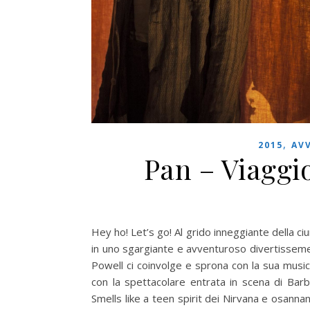
,
2015
AV
Pan – Viaggio
Hey ho! Let’s go! Al grido inneggiante della c
in uno sgargiante e avventuroso divertissemen
Powell ci coinvolge e sprona con la sua music
con la spettacolare entrata in scena di Barb
Smells like a teen spirit dei Nirvana e osannan