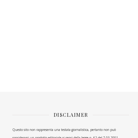
DISCLAIMER
Questo sito non rappresenta una testata giornalistica, pertanto non può
considerarsi un prodotto editoriale ai sensi della legge n. 62 del 7.03.2001.