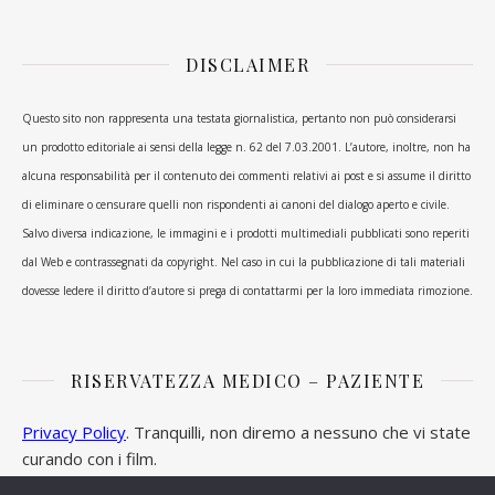
DISCLAIMER
Questo sito non rappresenta una testata giornalistica, pertanto non può considerarsi
un prodotto editoriale ai sensi della legge n. 62 del 7.03.2001. L’autore, inoltre, non ha
alcuna responsabilità per il contenuto dei commenti relativi ai post e si assume il diritto
di eliminare o censurare quelli non rispondenti ai canoni del dialogo aperto e civile.
Salvo diversa indicazione, le immagini e i prodotti multimediali pubblicati sono reperiti
dal Web e contrassegnati da copyright. Nel caso in cui la pubblicazione di tali materiali
dovesse ledere il diritto d’autore si prega di contattarmi per la loro immediata rimozione.
RISERVATEZZA MEDICO – PAZIENTE
Privacy Policy
. Tranquilli, non diremo a nessuno che vi state
curando con i film.