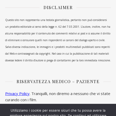
DISCLAIMER
Questo sito non rappresenta una testata giornalistica, pertanto non può considerarsi
un prodotto editoriale ai sensi della legge n. 62 del 7.03.2001. L’autore, inoltre, non ha
alcuna responsabilità per il contenuto dei commenti relativi ai post e si assume il diritto
di eliminare o censurare quelli non rispondenti ai canoni del dialogo aperto e civile.
Salvo diversa indicazione, le immagini e i prodotti multimediali pubblicati sono reperiti
dal Web e contrassegnati da copyright. Nel caso in cui la pubblicazione di tali materiali
dovesse ledere il diritto d’autore si prega di contattarmi per la loro immediata rimozione.
RISERVATEZZA MEDICO – PAZIENTE
Privacy Policy
. Tranquilli, non diremo a nessuno che vi state
curando con i film.
Utilizziamo i cookie per essere sicuri che tu possa avere la
migliore esperienza sul nostro sito. Se continui ad utilizzare