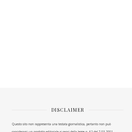
DISCLAIMER
Questo sito non rappresenta una testata giornalistica, pertanto non può
considerarsi un prodotto editoriale ai sensi della legge n. 62 del 7.03.2001.