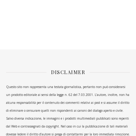
DISCLAIMER
Questo sito non rappresenta una testata giornalistica, pertanto non può considerarsi
un prodotto editoriale ai sensi della legge n. 62 del 7.03.2001. L’autore, inoltre, non ha
alcuna responsabilità per il contenuto dei commenti relativi ai post e si assume il diritto
di eliminare o censurare quelli non rispondenti ai canoni del dialogo aperto e civile.
Salvo diversa indicazione, le immagini e i prodotti multimediali pubblicati sono reperiti
dal Web e contrassegnati da copyright. Nel caso in cui la pubblicazione di tali materiali
dovesse ledere il diritto d’autore si prega di contattarmi per la loro immediata rimozione.