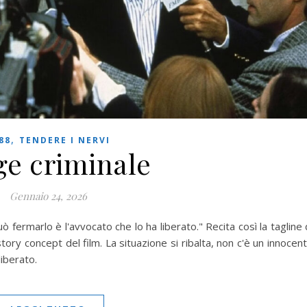
,
88
TENDERE I NERVI
ge criminale
Gennaio 24, 2026
uò fermarlo è l'avvocato che lo ha liberato." Recita così la tagline 
ory concept del film. La situazione si ribalta, non c'è un innocen
iberato.