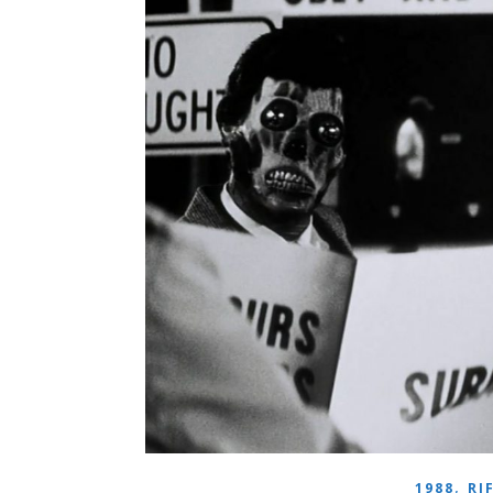
,
1988
RI