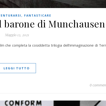
,
VENTURARSI
FANTASTICARE
l barone di Munchausen
Maggio 13, 2021
lm che completa la cosiddetta trilogia dell'immaginazione di Ter
LEGGI TUTTO
0 commen