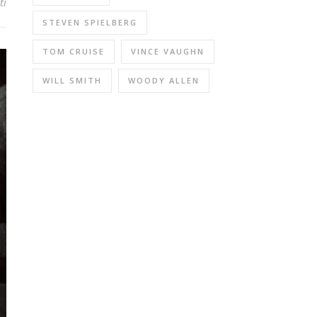
ti
STEVEN SPIELBERG
TOM CRUISE
VINCE VAUGHN
WILL SMITH
WOODY ALLEN