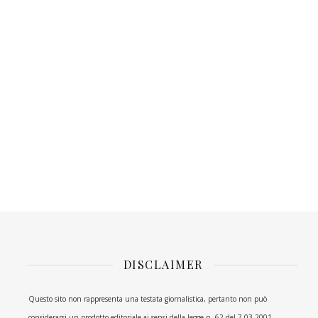
DISCLAIMER
Questo sito non rappresenta una testata giornalistica, pertanto non può
considerarsi un prodotto editoriale ai sensi della legge n. 62 del 7.03.2001.