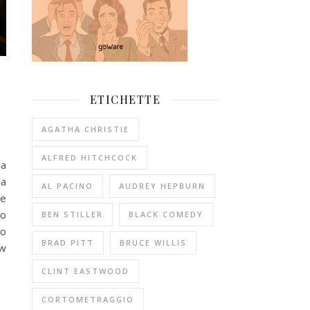
ETICHETTE
AGATHA CHRISTIE
ALFRED HITCHCOCK
sa
da
AL PACINO
AUDREY HEPBURN
le
no
BEN STILLER
BLACK COMEDY
do
BRAD PITT
BRUCE WILLIS
ew
CLINT EASTWOOD
CORTOMETRAGGIO