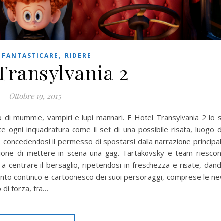
,
,
FANTASTICARE
RIDERE
Transylvania 2
Ottobre 19, 2015
o di mummie, vampiri e lupi mannari. E Hotel Transylvania 2 lo 
ce ogni inquadratura come il set di una possibile risata, luogo 
, concedendosi il permesso di spostarsi dalla narrazione principa
casione di mettere in scena una gag. Tartakovsky e team riesco
 a centrare il bersaglio, ripetendosi in freschezza e risate, dan
imento continuo e cartoonesco dei suoi personaggi, comprese le n
o di forza, tra…