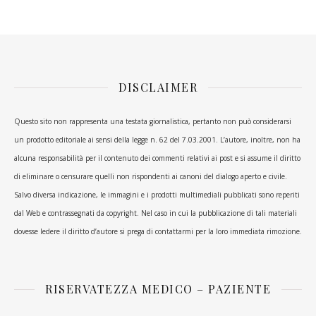
DISCLAIMER
Questo sito non rappresenta una testata giornalistica, pertanto non può considerarsi
un prodotto editoriale ai sensi della legge n. 62 del 7.03.2001. L’autore, inoltre, non ha
alcuna responsabilità per il contenuto dei commenti relativi ai post e si assume il diritto
di eliminare o censurare quelli non rispondenti ai canoni del dialogo aperto e civile.
Salvo diversa indicazione, le immagini e i prodotti multimediali pubblicati sono reperiti
dal Web e contrassegnati da copyright. Nel caso in cui la pubblicazione di tali materiali
dovesse ledere il diritto d’autore si prega di contattarmi per la loro immediata rimozione.
RISERVATEZZA MEDICO – PAZIENTE