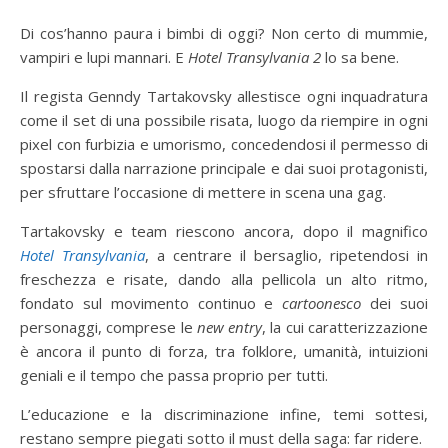
Di cos’hanno paura i bimbi di oggi? Non certo di mummie,
vampiri e lupi mannari. E
Hotel Transylvania 2
lo sa bene.
Il regista Genndy Tartakovsky allestisce ogni inquadratura
come il set di una possibile risata, luogo da riempire in ogni
pixel con furbizia e umorismo, concedendosi il permesso di
spostarsi dalla narrazione principale e dai suoi protagonisti,
per sfruttare l’occasione di mettere in scena una gag.
Tartakovsky e team riescono ancora, dopo il magnifico
Hotel Transylvania
, a centrare il bersaglio, ripetendosi in
freschezza e risate, dando alla pellicola un alto ritmo,
fondato sul movimento continuo e
cartoonesco
dei suoi
personaggi, comprese le
new entry
, la cui caratterizzazione
è ancora il punto di forza, tra folklore, umanità, intuizioni
geniali e il tempo che passa proprio per tutti.
L’educazione e la discriminazione infine, temi sottesi,
restano sempre piegati sotto il must della saga: far ridere.