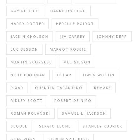
GUY RITCHIE
HARRISON FORD
HARRY POTTER
HERCULE POIROT
JACK NICHOLSON
JIM CARREY
JOHNNY DEPP
LUC BESSON
MARGOT ROBBIE
MARTIN SCORSESE
MEL GIBSON
NICOLE KIDMAN
OSCAR
OWEN WILSON
PIXAR
QUENTIN TARANTINO
REMAKE
RIDLEY SCOTT
ROBERT DE NIRO
ROMAN POLAŃSKI
SAMUEL L. JACKSON
SEQUEL
SERGIO LEONE
STANLEY KUBRICK
STAR WARS
STEVEN SPIELBERG