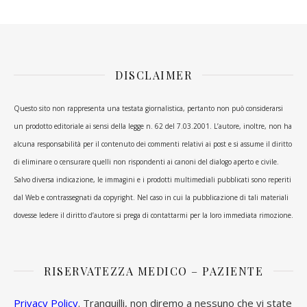
DISCLAIMER
Questo sito non rappresenta una testata giornalistica, pertanto non può considerarsi
un prodotto editoriale ai sensi della legge n. 62 del 7.03.2001. L’autore, inoltre, non ha
alcuna responsabilità per il contenuto dei commenti relativi ai post e si assume il diritto
di eliminare o censurare quelli non rispondenti ai canoni del dialogo aperto e civile.
Salvo diversa indicazione, le immagini e i prodotti multimediali pubblicati sono reperiti
dal Web e contrassegnati da copyright. Nel caso in cui la pubblicazione di tali materiali
dovesse ledere il diritto d’autore si prega di contattarmi per la loro immediata rimozione.
RISERVATEZZA MEDICO – PAZIENTE
Privacy Policy
. Tranquilli, non diremo a nessuno che vi state