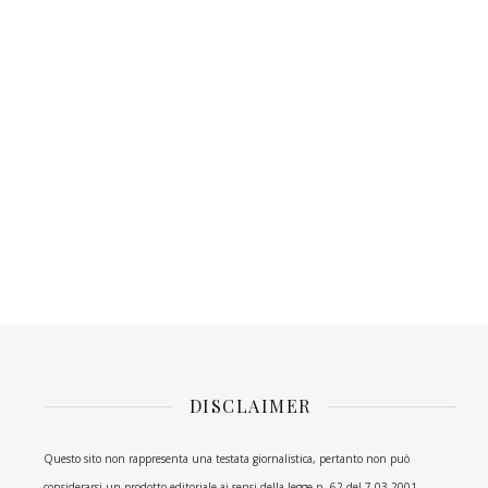
DISCLAIMER
Questo sito non rappresenta una testata giornalistica, pertanto non può
considerarsi un prodotto editoriale ai sensi della legge n. 62 del 7.03.2001.