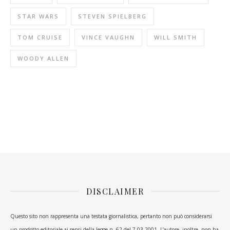
STAR WARS
STEVEN SPIELBERG
TOM CRUISE
VINCE VAUGHN
WILL SMITH
WOODY ALLEN
DISCLAIMER
Questo sito non rappresenta una testata giornalistica, pertanto non può considerarsi
un prodotto editoriale ai sensi della legge n. 62 del 7.03.2001. L’autore, inoltre, non ha