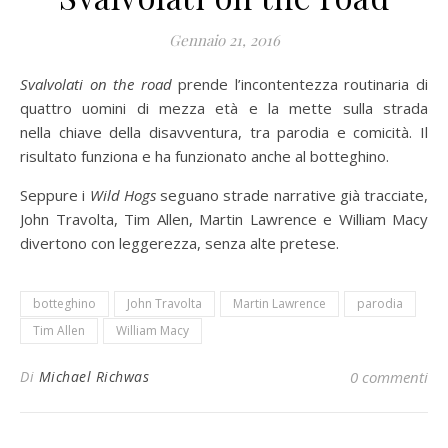
Gennaio 21, 2016
Svalvolati on the road
prende l’incontentezza routinaria di
quattro uomini di mezza età e la mette sulla strada
nella chiave della disavventura, tra parodia e comicità. Il
risultato funziona e ha funzionato anche al botteghino.
Seppure i
Wild Hogs
seguano strade narrative già tracciate,
John Travolta, Tim Allen, Martin Lawrence e William Macy
divertono con leggerezza, senza alte pretese.
botteghino
John Travolta
Martin Lawrence
parodia
Tim Allen
William Macy
Di
Michael Richwas
0 commenti