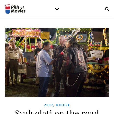
,
2007
RIDERE
Svalvolati on the road