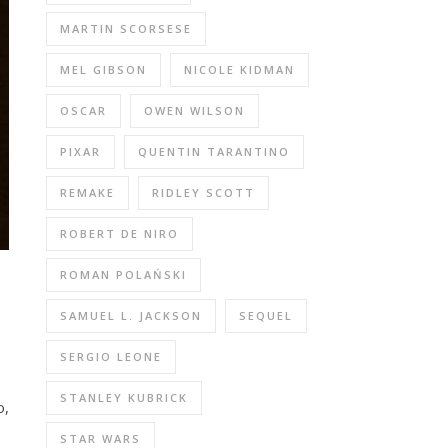
MARTIN SCORSESE
MEL GIBSON
NICOLE KIDMAN
OSCAR
OWEN WILSON
PIXAR
QUENTIN TARANTINO
REMAKE
RIDLEY SCOTT
ROBERT DE NIRO
ROMAN POLAŃSKI
SAMUEL L. JACKSON
SEQUEL
SERGIO LEONE
STANLEY KUBRICK
o,
STAR WARS