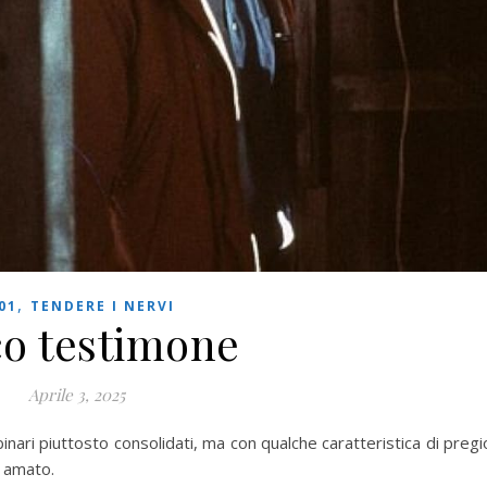
,
01
TENDERE I NERVI
co testimone
Aprile 3, 2025
nari piuttosto consolidati, ma con qualche caratteristica di pregi
o amato.