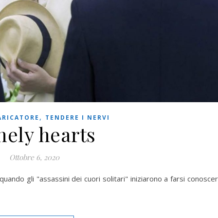
,
ARICATORE
TENDERE I NERVI
nely hearts
Ottobre 6, 2020
 quando gli "assassini dei cuori solitari" iniziarono a farsi conosce