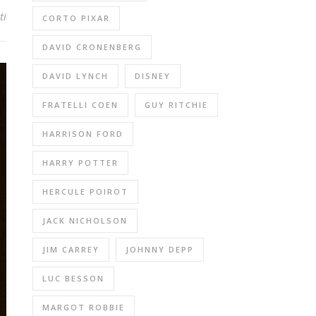
ti
CORTO PIXAR
DAVID CRONENBERG
DAVID LYNCH
DISNEY
FRATELLI COEN
GUY RITCHIE
HARRISON FORD
HARRY POTTER
HERCULE POIROT
JACK NICHOLSON
JIM CARREY
JOHNNY DEPP
LUC BESSON
MARGOT ROBBIE