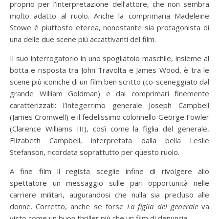
proprio per l’interpretazione dell’attore, che non sembra
molto adatto al ruolo. Anche la comprimaria Madeleine
Stowe è piuttosto eterea, nonostante sia protagonista di
una delle due scene più accattivanti del film.
Il suo interrogatorio in uno spogliatoio maschile, insieme al
botta e risposta tra John Travolta e James Wood, è tra le
scene più iconiche di un film ben scritto (co-sceneggiato dal
grande William Goldman) e dai comprimari finemente
caratterizzati: l’integerrimo generale Joseph Campbell
(James Cromwell) e il fedelissimo colonnello George Fowler
(Clarence Williams III), così come la figlia del generale,
Elizabeth Campbell, interpretata dalla bella Leslie
Stefanson, ricordata soprattutto per questo ruolo.
A fine film il regista sceglie infine di rivolgere allo
spettatore un messaggio sulle pari opportunità nelle
carriere militari, augurandosi che nulla sia precluso alle
donne. Corretto, anche se forse
La figlia del generale
va
visto come un buon thriller più che un film di denuncia.