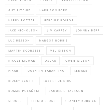
DAVID LYNCH
DISNEY
FRATELLI COEN
GUY RITCHIE
HARRISON FORD
HARRY POTTER
HERCULE POIROT
JACK NICHOLSON
JIM CARREY
JOHNNY DEPP
LUC BESSON
MARGOT ROBBIE
MARTIN SCORSESE
MEL GIBSON
NICOLE KIDMAN
OSCAR
OWEN WILSON
PIXAR
QUENTIN TARANTINO
REMAKE
RIDLEY SCOTT
ROBERT DE NIRO
ROMAN POLAŃSKI
SAMUEL L. JACKSON
SEQUEL
SERGIO LEONE
STANLEY KUBRICK