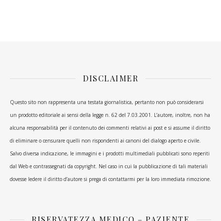
DISCLAIMER
Questo sito non rappresenta una testata giornalistica, pertanto non può considerarsi
un prodotto editoriale ai sensi della legge n. 62 del 7.03.2001. L’autore, inoltre, non ha
alcuna responsabilità per il contenuto dei commenti relativi ai post e si assume il diritto
di eliminare o censurare quelli non rispondenti ai canoni del dialogo aperto e civile.
Salvo diversa indicazione, le immagini e i prodotti multimediali pubblicati sono reperiti
dal Web e contrassegnati da copyright. Nel caso in cui la pubblicazione di tali materiali
dovesse ledere il diritto d’autore si prega di contattarmi per la loro immediata rimozione.
RISERVATEZZA MEDICO – PAZIENTE