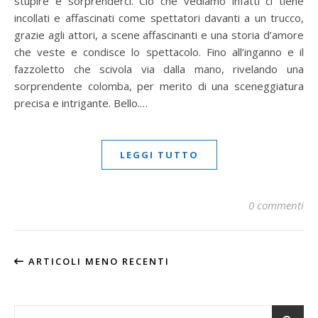
stupire e sorprenderci. Ciò che vediamo infatti ci tiene
incollati e affascinati come spettatori davanti a un trucco,
grazie agli attori, a scene affascinanti e una storia d’amore
che veste e condisce lo spettacolo. Fino all’inganno e il
fazzoletto che scivola via dalla mano, rivelando una
sorprendente colomba, per merito di una sceneggiatura
precisa e intrigante. Bello.…
LEGGI TUTTO
0 commenti
ARTICOLI MENO RECENTI