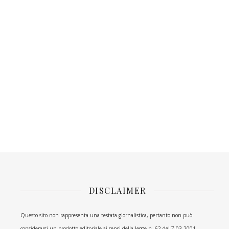
DISCLAIMER
Questo sito non rappresenta una testata giornalistica, pertanto non può
considerarsi un prodotto editoriale ai sensi della legge n. 62 del 7.03.2001.