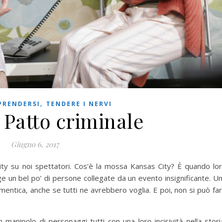
,
PRENDERSI
TENDERE I NERVI
 Patto criminale
Giugno 6, 2017
y su noi spettatori. Cos’è la mossa Kansas City? È quando lo
ge un bel po’ di persone collegate da un evento insignificante. U
mentica, anche se tutti ne avrebbero voglia. E poi, non si può fa
n manipolo di personaggi tutti con una loro incisività nella stori