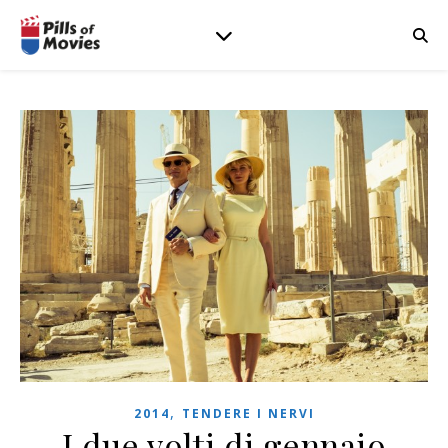
,
2014
TENDERE I NERVI
I due volti di gennaio