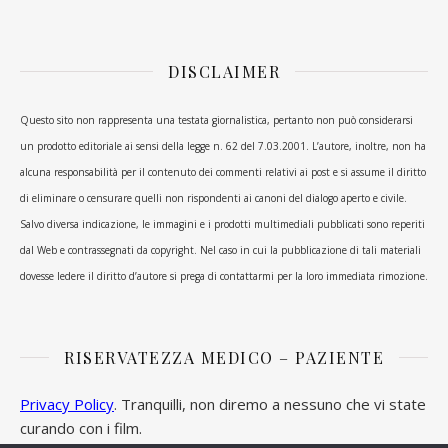
DISCLAIMER
Questo sito non rappresenta una testata giornalistica, pertanto non può considerarsi
un prodotto editoriale ai sensi della legge n. 62 del 7.03.2001. L’autore, inoltre, non ha
alcuna responsabilità per il contenuto dei commenti relativi ai post e si assume il diritto
di eliminare o censurare quelli non rispondenti ai canoni del dialogo aperto e civile.
Salvo diversa indicazione, le immagini e i prodotti multimediali pubblicati sono reperiti
dal Web e contrassegnati da copyright. Nel caso in cui la pubblicazione di tali materiali
dovesse ledere il diritto d’autore si prega di contattarmi per la loro immediata rimozione.
RISERVATEZZA MEDICO – PAZIENTE
Privacy Policy
. Tranquilli, non diremo a nessuno che vi state
curando con i film.