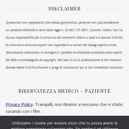
DISCLAIMER
Questo sito non rappresenta una testata giornalistica, pertanto non può considerarsi
un prodotto editoriale ai sensi della legge n. 62 del 7.03.2001. L’autore, inoltre, non ha
alcuna responsabilità per il contenuto dei commenti relativi ai post e si assume il diritto
di eliminare o censurare quelli non rispondenti ai canoni del dialogo aperto e civile.
Salvo diversa indicazione, le immagini e i prodotti multimediali pubblicati sono reperiti
dal Web e contrassegnati da copyright. Nel caso in cui la pubblicazione di tali materiali
dovesse ledere il diritto d’autore si prega di contattarmi per la loro immediata rimozione.
RISERVATEZZA MEDICO – PAZIENTE
Privacy Policy
. Tranquilli, non diremo a nessuno che vi state
curando con i film.
Utilizziamo i cookie per essere sicuri che tu possa avere la
migliore esperienza sul nostro sito. Se continui ad utilizzare