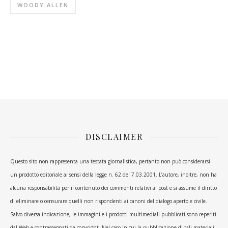
WOODY ALLEN
DISCLAIMER
Questo sito non rappresenta una testata giornalistica, pertanto non può considerarsi
un prodotto editoriale ai sensi della legge n. 62 del 7.03.2001. L’autore, inoltre, non ha
alcuna responsabilità per il contenuto dei commenti relativi ai post e si assume il diritto
di eliminare o censurare quelli non rispondenti ai canoni del dialogo aperto e civile.
Salvo diversa indicazione, le immagini e i prodotti multimediali pubblicati sono reperiti
dal Web e contrassegnati da copyright. Nel caso in cui la pubblicazione di tali materiali