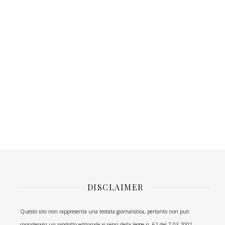
DISCLAIMER
Questo sito non rappresenta una testata giornalistica, pertanto non può
considerarsi un prodotto editoriale ai sensi della legge n. 62 del 7.03.2001.