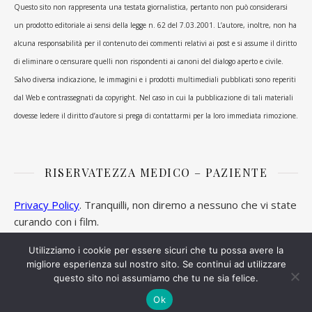
Questo sito non rappresenta una testata giornalistica, pertanto non può considerarsi
un prodotto editoriale ai sensi della legge n. 62 del 7.03.2001. L’autore, inoltre, non ha
alcuna responsabilità per il contenuto dei commenti relativi ai post e si assume il diritto
di eliminare o censurare quelli non rispondenti ai canoni del dialogo aperto e civile.
Salvo diversa indicazione, le immagini e i prodotti multimediali pubblicati sono reperiti
dal Web e contrassegnati da copyright. Nel caso in cui la pubblicazione di tali materiali
dovesse ledere il diritto d’autore si prega di contattarmi per la loro immediata rimozione.
RISERVATEZZA MEDICO – PAZIENTE
Privacy Policy
. Tranquilli, non diremo a nessuno che vi state
curando con i film.
Utilizziamo i cookie per essere sicuri che tu possa avere la
migliore esperienza sul nostro sito. Se continui ad utilizzare
questo sito noi assumiamo che tu ne sia felice.
Ashe Tema di
WP Royal
.
Ok