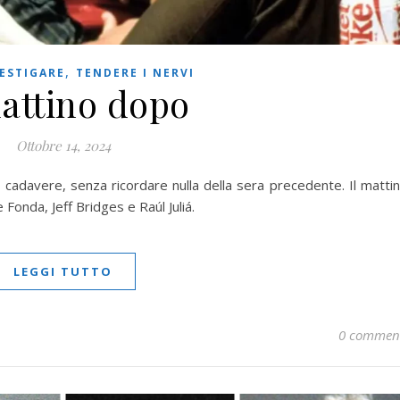
,
ESTIGARE
TENDERE I NERVI
mattino dopo
Ottobre 14, 2024
un cadavere, senza ricordare nulla della sera precedente. Il matti
 Fonda, Jeff Bridges e Raúl Juliá.
LEGGI TUTTO
0 commen