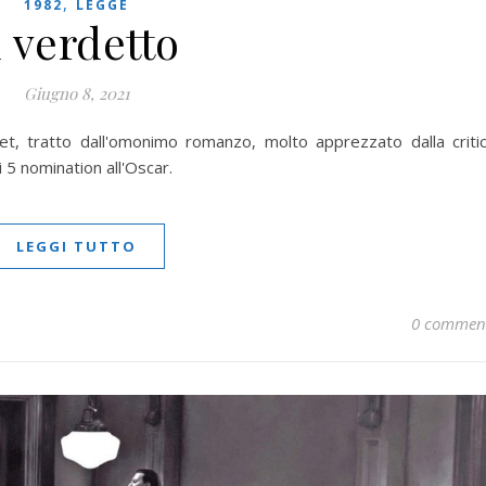
,
1982
LEGGE
l verdetto
Giugno 8, 2021
et, tratto dall'omonimo romanzo, molto apprezzato dalla criti
ui 5 nomination all'Oscar.
LEGGI TUTTO
0 commen