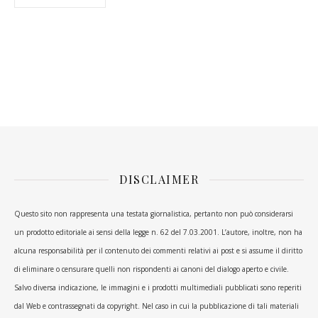
DISCLAIMER
Questo sito non rappresenta una testata giornalistica, pertanto non può considerarsi
un prodotto editoriale ai sensi della legge n. 62 del 7.03.2001. L’autore, inoltre, non ha
alcuna responsabilità per il contenuto dei commenti relativi ai post e si assume il diritto
di eliminare o censurare quelli non rispondenti ai canoni del dialogo aperto e civile.
Salvo diversa indicazione, le immagini e i prodotti multimediali pubblicati sono reperiti
dal Web e contrassegnati da copyright. Nel caso in cui la pubblicazione di tali materiali