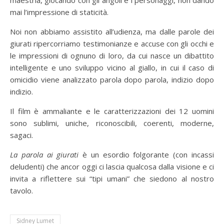
maestria, giocando con gli angoli e i personaggi, non dando
mai l’impressione di staticità.
Noi non abbiamo assistito all’udienza, ma dalle parole dei
giurati ripercorriamo testimonianze e accuse con gli occhi e
le impressioni di ognuno di loro, da cui nasce un dibattito
intelligente e uno sviluppo vicino al giallo, in cui il caso di
omicidio viene analizzato parola dopo parola, indizio dopo
indizio.
Il film è ammaliante e le caratterizzazioni dei 12 uomini
sono sublimi, uniche, riconoscibili, coerenti, moderne,
sagaci.
La parola ai giurati
è un esordio folgorante (con incassi
deludenti) che ancor oggi ci lascia qualcosa dalla visione e ci
invita a riflettere sui “tipi umani” che siedono al nostro
tavolo.
Sidney Lumet