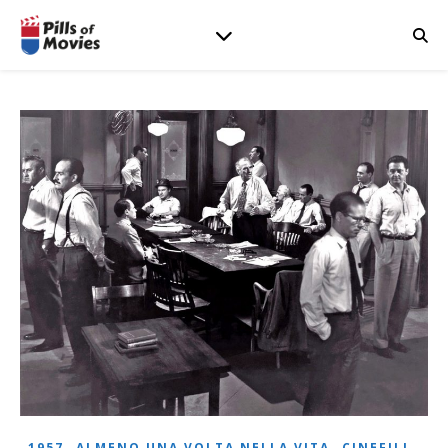
,
,
,
1957
ALMENO UNA VOLTA NELLA VITA
CINEFILI