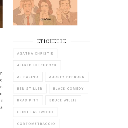
ETICHETTE
AGATHA CHRISTIE
ALFRED HITCHCOCK
on
AL PACINO
AUDREY HEPBURN
te
on
BEN STILLER
BLACK COMEDY
to
il
BRAD PITT
BRUCE WILLIS
ia
CLINT EASTWOOD
CORTOMETRAGGIO