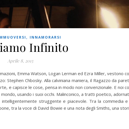
,
MMUOVERSI
INNAMORARSI
iamo Infinito
Aprile 8, 2015
rmazioni, Emma Watson, Logan Lerman ed Ezra Miller, vestono c
nzo: Stephen Chbosky. Alla calviniana maniera, il Ragazzo da pare
isparte, e capisce le cose, pensa in modo non convenzionale. E noi c
mondo, usando i suoi occhi. Malinconico, a tratti poetico, adorna
e intelligentemente struggente e piacevole. Tra la commedia e 
ne, tra la voce di David Bowie e una nota degli Smiths, una stor