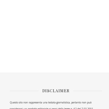
DISCLAIMER
Questo sito non rappresenta una testata giornalistica, pertanto non può
considerarsi un prodotto editoriale ai sensi della legge n. 62 del 7.03.2001.