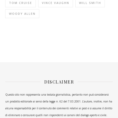
TOM CRUISE
VINCE VAUGHN
WILL SMITH
WOODY ALLEN
DISCLAIMER
Questo sito non rappresenta una testata giornalistica, pertanto non può considerarsi
un prodotto editoriale ai sensi della legge n. 62 del 7.03.2001. L’autore, inoltre, non ha
alcuna responsabilità per il contenuto dei commenti relativi ai post e si assume il diritto
di eliminare o censurare quelli non rispondenti ai canoni del dialogo aperto e civile.