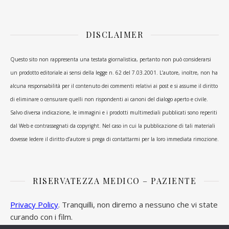
DISCLAIMER
Questo sito non rappresenta una testata giornalistica, pertanto non può considerarsi
un prodotto editoriale ai sensi della legge n. 62 del 7.03.2001. L’autore, inoltre, non ha
alcuna responsabilità per il contenuto dei commenti relativi ai post e si assume il diritto
di eliminare o censurare quelli non rispondenti ai canoni del dialogo aperto e civile.
Salvo diversa indicazione, le immagini e i prodotti multimediali pubblicati sono reperiti
dal Web e contrassegnati da copyright. Nel caso in cui la pubblicazione di tali materiali
dovesse ledere il diritto d’autore si prega di contattarmi per la loro immediata rimozione.
RISERVATEZZA MEDICO – PAZIENTE
Privacy Policy
. Tranquilli, non diremo a nessuno che vi state
curando con i film.