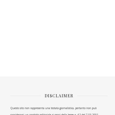
DISCLAIMER
Questo sito non rappresenta una testata giornalistica, pertanto non può
considerarsi un prodotto editoriale ai sensi della legge n. 62 del 7.03.2001.