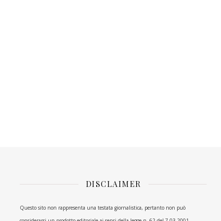
DISCLAIMER
Questo sito non rappresenta una testata giornalistica, pertanto non può
considerarsi un prodotto editoriale ai sensi della legge n. 62 del 7.03.2001.