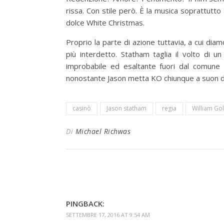
rissa. Con stile però. È la musica soprattut
dolce White Christmas.
Proprio la parte di azione tuttavia, a cui diam
più interdetto. Statham taglia il volto di u
improbabile ed esaltante fuori dal comune 
nonostante Jason metta KO chiunque a suon d
casinò
Jason statham
regia
William G
Di
Michael Richwas
PINGBACK:
SETTEMBRE 17, 2016 AT 9:54 AM