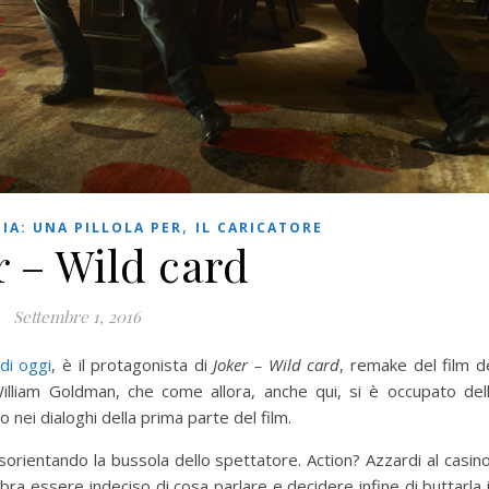
,
IA: UNA PILLOLA PER
IL CARICATORE
r – Wild card
Settembre 1, 2016
di oggi
, è il protagonista di
Joker – Wild card
, remake del film d
illiam Goldman, che come allora, anche qui, si è occupato del
 nei dialoghi della prima parte del film.
isorientando la bussola dello spettatore. Action? Azzardi al casin
a essere indeciso di cosa parlare e decidere infine di buttarla 