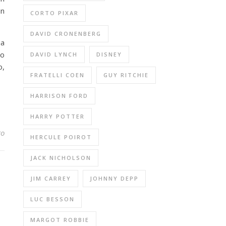
un
CORTO PIXAR
DAVID CRONENBERG
ia
to
DAVID LYNCH
DISNEY
o,
FRATELLI COEN
GUY RITCHIE
HARRISON FORD
HARRY POTTER
to
HERCULE POIROT
JACK NICHOLSON
JIM CARREY
JOHNNY DEPP
LUC BESSON
MARGOT ROBBIE