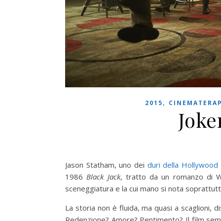
,
2015
CINEMATERAP
Joke
Jason Statham, uno dei
duri della Hollywood 
1986
Black Jack
, tratto da un romanzo di W
sceneggiatura e la cui mano si nota soprattutto
La storia non è fluida, ma quasi a scaglioni, d
Redenzione? Amore? Pentimento? Il film sembr