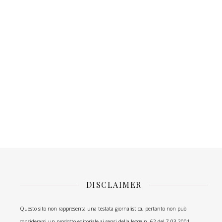
DISCLAIMER
Questo sito non rappresenta una testata giornalistica, pertanto non può
considerarsi un prodotto editoriale ai sensi della legge n. 62 del 7.03.2001.