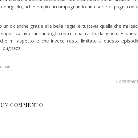
to a darglielo, ad esempio accompagnando una serie di pugni con 
o un ok anche grazie alla bella regia, è tuttavia quella che mi lasc
n super cattivo lanciandogli contro una carta da gioco. È ques
che mi aspetto e che invece resta limitato a questo episodi
i pugnazzi.
oldman
1 commen
UN COMMENTO