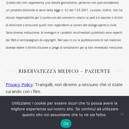
Questo sito non rappresenta una testata giornalistica, pertanto non può considerarsi
un prodotto editoriale ai sensi della legge n. 62 del 7.03.2001. L’autore, inoltre, non ha
alcuna responsabilità per il contenuto dei commenti relativi ai post e si assume il diritto
di eliminare o censurare quelli non rispondenti ai canoni del dialogo aperto e civile.
Salvo diversa indicazione, le immagini e i prodotti multimediali pubblicati sono reperiti
dal Web e contrassegnati da copyright. Nel caso in cui la pubblicazione di tali materiali
dovesse ledere il diritto d’autore si prega di contattarmi per la loro immediata rimozione.
RISERVATEZZA MEDICO – PAZIENTE
Privacy Policy
. Tranquilli, non diremo a nessuno che vi state
curando con i film.
Utilizziamo i cookie per essere sicuri che tu possa avere la
migliore esperienza sul nostro sito. Se continui ad utilizzare
questo sito noi assumiamo che tu ne sia felice.
Ashe Tema di
WP Royal
.
Ok