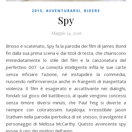
,
,
2015
AVVENTURARSI
RIDERE
Spy
Maggio 14, 2016
Brioso e scatenato, Spy fa la parodia dei film di James Bond
fin dalla sua prima scena e dai titoli di testa, che chiariscono
immediatamente lo stile del film e la canzonatura del
perfettino 007. La comicità intelligente infila le sue carte
senza inficiare l’azione, né instupidire la commedia,
riuscendo nell’irriverenza anche in frangenti di inaspettata
violenza. Il film è esagerato e accattivante nei dialoghi,
fondati sul gioco del battibecco, al quale vengono concessi
senza timore diversi minuti, che Paul Feig si diverte a
riempire con coloratissimi turpiloqui. Irresistibile Jason
Statham nella parodia iperbolica di sé stesso, travolgente il
personaggio di Melissa McCarthy. Questo avvincente spy
movie è uno dei migliori dell’anno…