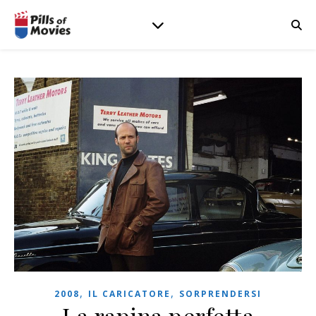
,
,
2008
IL CARICATORE
SORPRENDERSI
La rapina perfetta