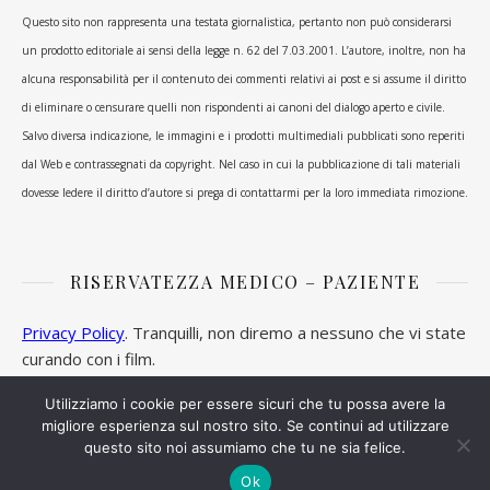
Questo sito non rappresenta una testata giornalistica, pertanto non può considerarsi
un prodotto editoriale ai sensi della legge n. 62 del 7.03.2001. L’autore, inoltre, non ha
alcuna responsabilità per il contenuto dei commenti relativi ai post e si assume il diritto
di eliminare o censurare quelli non rispondenti ai canoni del dialogo aperto e civile.
Salvo diversa indicazione, le immagini e i prodotti multimediali pubblicati sono reperiti
dal Web e contrassegnati da copyright. Nel caso in cui la pubblicazione di tali materiali
dovesse ledere il diritto d’autore si prega di contattarmi per la loro immediata rimozione.
RISERVATEZZA MEDICO – PAZIENTE
Privacy Policy
. Tranquilli, non diremo a nessuno che vi state
curando con i film.
Utilizziamo i cookie per essere sicuri che tu possa avere la
migliore esperienza sul nostro sito. Se continui ad utilizzare
questo sito noi assumiamo che tu ne sia felice.
Ashe Tema di
WP Royal
.
Ok