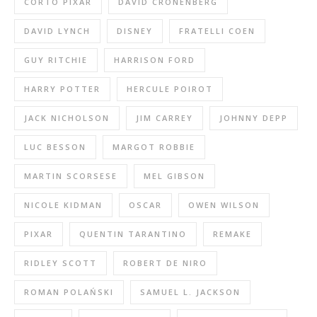
CORTO PIXAR
DAVID CRONENBERG
DAVID LYNCH
DISNEY
FRATELLI COEN
GUY RITCHIE
HARRISON FORD
HARRY POTTER
HERCULE POIROT
JACK NICHOLSON
JIM CARREY
JOHNNY DEPP
LUC BESSON
MARGOT ROBBIE
MARTIN SCORSESE
MEL GIBSON
NICOLE KIDMAN
OSCAR
OWEN WILSON
PIXAR
QUENTIN TARANTINO
REMAKE
RIDLEY SCOTT
ROBERT DE NIRO
ROMAN POLAŃSKI
SAMUEL L. JACKSON