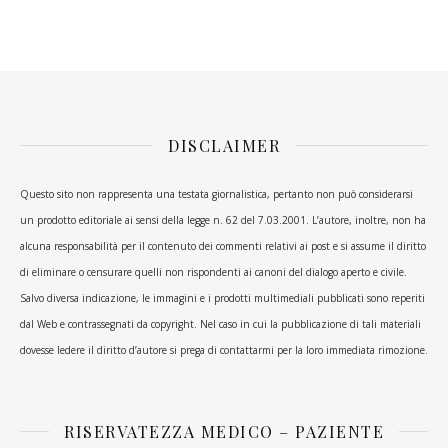
DISCLAIMER
Questo sito non rappresenta una testata giornalistica, pertanto non può considerarsi
un prodotto editoriale ai sensi della legge n. 62 del 7.03.2001. L’autore, inoltre, non ha
alcuna responsabilità per il contenuto dei commenti relativi ai post e si assume il diritto
di eliminare o censurare quelli non rispondenti ai canoni del dialogo aperto e civile.
Salvo diversa indicazione, le immagini e i prodotti multimediali pubblicati sono reperiti
dal Web e contrassegnati da copyright. Nel caso in cui la pubblicazione di tali materiali
dovesse ledere il diritto d’autore si prega di contattarmi per la loro immediata rimozione.
RISERVATEZZA MEDICO – PAZIENTE