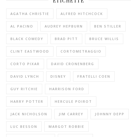
ETICHETTE
AGATHA CHRISTIE
ALFRED HITCHCOCK
AL PACINO
AUDREY HEPBURN
BEN STILLER
BLACK COMEDY
BRAD PITT
BRUCE WILLIS
CLINT EASTWOOD
CORTOMETRAGGIO
CORTO PIXAR
DAVID CRONENBERG
DAVID LYNCH
DISNEY
FRATELLI COEN
GUY RITCHIE
HARRISON FORD
HARRY POTTER
HERCULE POIROT
JACK NICHOLSON
JIM CARREY
JOHNNY DEPP
LUC BESSON
MARGOT ROBBIE