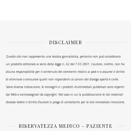
DISCLAIMER
Questo sito non rappresenta una testata giornalistica, pertanto non può considerarsi
un prodotto editoriale ai sensi della legge n. 62 del 7.03.2001. L’autore, inoltre, non ha
alcuna responsabilità per il contenuto dei commenti relativi ai post e si assume il diritto
di eliminare o censurare quelli non rispondenti ai canoni del dialogo aperto e civile.
Salvo diversa indicazione, le immagini e i prodotti multimediali pubblicati sono reperiti
dal Web e contrassegnati da copyright. Nel caso in cui la pubblicazione di tali materiali
dovesse ledere il diritto d’autore si prega di contattarmi per la loro immediata rimozione.
RISERVATEZZA MEDICO – PAZIENTE