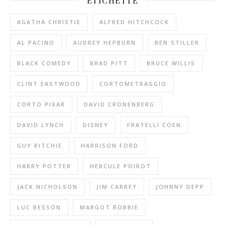
ETICHETTE
AGATHA CHRISTIE
ALFRED HITCHCOCK
AL PACINO
AUDREY HEPBURN
BEN STILLER
BLACK COMEDY
BRAD PITT
BRUCE WILLIS
CLINT EASTWOOD
CORTOMETRAGGIO
CORTO PIXAR
DAVID CRONENBERG
DAVID LYNCH
DISNEY
FRATELLI COEN
GUY RITCHIE
HARRISON FORD
HARRY POTTER
HERCULE POIROT
JACK NICHOLSON
JIM CARREY
JOHNNY DEPP
LUC BESSON
MARGOT ROBBIE