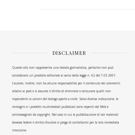
DISCLAIMER
Questo sito non rappresenta una testata giornalistica, pertanto non può
considerarsi un prodotto editoriale ai sensi della legge n. 62 del 7.03.2001.
L’autore, inoltre, non ha alcuna responsabilità per il contenuto dei commenti
relativi ai post e si assume il diritto di eliminare o censurare quelli non
rispondenti ai canoni del dialogo aperto e civile. Salvo diversa indicazione, le
immagini e i prodotti multimediali pubblicati sono reperiti dal Web e
contrassegnati da copyright. Nel caso in cui la pubblicazione di tali materiali
dovesse ledere il diritto d’autore si prega di contattarmi per la loro immediata
rimozione.