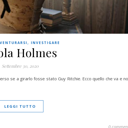
,
VENTURARSI
INVESTIGARE
ola Holmes
Settembre 30, 2020
rso se a girarlo fosse stato Guy Ritchie. Ecco quello che va e n
LEGGI TUTTO
0 commen