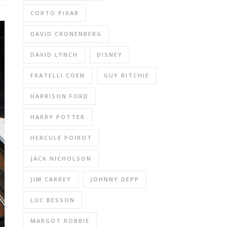
CORTO PIXAR
DAVID CRONENBERG
DAVID LYNCH
DISNEY
FRATELLI COEN
GUY RITCHIE
HARRISON FORD
HARRY POTTER
HERCULE POIROT
JACK NICHOLSON
JIM CARREY
JOHNNY DEPP
LUC BESSON
MARGOT ROBBIE