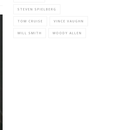
STEVEN SPIELBERG
TOM CRUISE
VINCE VAUGHN
WILL SMITH
WOODY ALLEN