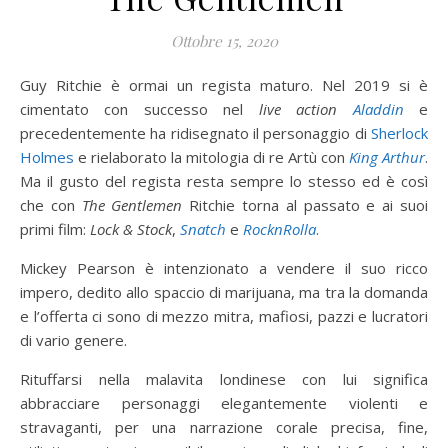
Ottobre 15, 2020
Guy Ritchie è ormai un regista maturo. Nel 2019 si è
cimentato con successo nel
live action
Aladdin
e
precedentemente ha ridisegnato il personaggio di
Sherlock
Holmes
e rielaborato la mitologia di re Artù con
King Arthur
.
Ma il gusto del regista resta sempre lo stesso ed è così
che con
The Gentlemen
Ritchie torna al passato e ai suoi
primi film:
Lock & Stock
,
Snatch
e
RocknRolla
.
Mickey Pearson è intenzionato a vendere il suo ricco
impero, dedito allo spaccio di marijuana, ma tra la domanda
e l’offerta ci sono di mezzo mitra, mafiosi, pazzi e lucratori
di vario genere.
Rituffarsi nella malavita londinese con lui significa
abbracciare personaggi elegantemente violenti e
stravaganti, per una narrazione corale precisa, fine,