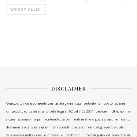
WOODY ALLEN
DISCLAIMER
Questo sito non rappresenta una testata giornalistica, pertanto non può considerarsi
un prodotto editoriale ai sensi della legge n. 62 del 7.03.2001. L’autore, inoltre, non ha
alcuna responsabilità per il contenuto dei commenti relativi ai post e si assume il diritto
di eliminare o censurare quelli non rispondenti ai canoni del dialogo aperto e civile.
Salvo diversa indicazione, le immagini e i prodotti multimediali pubblicati sono reperiti