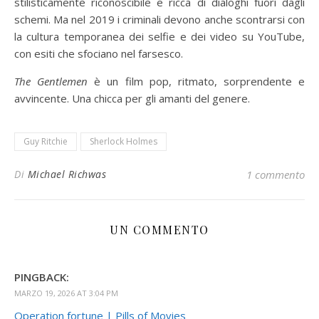
stilisticamente riconoscibile e ricca di dialoghi fuori dagli
schemi. Ma nel 2019 i criminali devono anche scontrarsi con
la cultura temporanea dei selfie e dei video su YouTube,
con esiti che sfociano nel farsesco.
The Gentlemen
è un film pop, ritmato, sorprendente e
avvincente. Una chicca per gli amanti del genere.
Guy Ritchie
Sherlock Holmes
Di
Michael Richwas
1 commento
UN COMMENTO
PINGBACK:
MARZO 19, 2026 AT 3:04 PM
Operation fortune | Pills of Movies