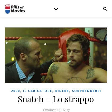
,
,
,
2000
IL CARICATORE
RIDERE
SORPRENDERSI
Snatch – Lo strappo
Ottobre 29, 2017