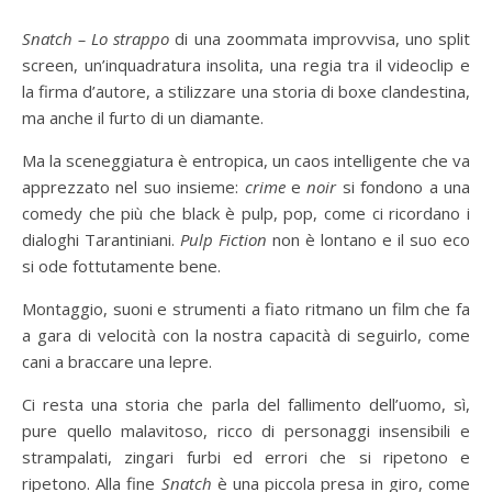
Snatch – Lo strappo
di una zoommata improvvisa, uno split
screen, un’inquadratura insolita, una regia tra il videoclip e
la firma d’autore, a stilizzare una storia di boxe clandestina,
ma anche il furto di un diamante.
Ma la sceneggiatura è entropica, un caos intelligente che va
apprezzato nel suo insieme:
crime
e
noir
si fondono a una
comedy che più che black è pulp, pop, come ci ricordano i
dialoghi Tarantiniani.
Pulp Fiction
non è lontano e il suo eco
si ode fottutamente bene.
Montaggio, suoni e strumenti a fiato ritmano un film che fa
a gara di velocità con la nostra capacità di seguirlo, come
cani a braccare una lepre.
Ci resta una storia che parla del fallimento dell’uomo, sì,
pure quello malavitoso, ricco di personaggi insensibili e
strampalati, zingari furbi ed errori che si ripetono e
ripetono. Alla fine
Snatch
è una piccola presa in giro, come