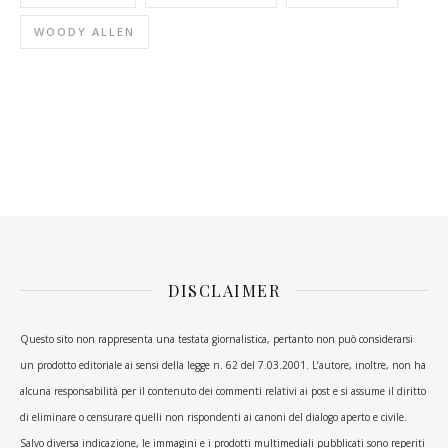
WOODY ALLEN
DISCLAIMER
Questo sito non rappresenta una testata giornalistica, pertanto non può considerarsi
un prodotto editoriale ai sensi della legge n. 62 del 7.03.2001. L’autore, inoltre, non ha
alcuna responsabilità per il contenuto dei commenti relativi ai post e si assume il diritto
di eliminare o censurare quelli non rispondenti ai canoni del dialogo aperto e civile.
Salvo diversa indicazione, le immagini e i prodotti multimediali pubblicati sono reperiti