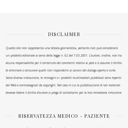
DISCLAIMER
Questo sito non rappresenta una testata giornalistica, pertanto non può considerarsi
un prodotto editoriale ai sensi della legge n. 62 del 7.03.2001. L’autore, inoltre, non ha
alcuna responsabilità per il contenuto dei commenti relativi ai post e si assume il diritto
di eliminare o censurare quelli non rispondenti ai canoni del dialogo aperto e civile.
Salvo diversa indicazione, le immagini e i prodotti multimediali pubblicati sono reperiti
dal Web e contrassegnati da copyright. Nel caso in cui la pubblicazione di tali materiali
dovesse ledere il diritto d’autore si prega di contattarmi per la loro immediata rimozione.
RISERVATEZZA MEDICO – PAZIENTE