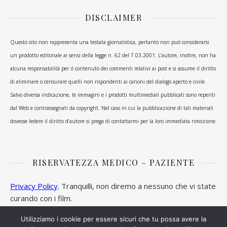
DISCLAIMER
Questo sito non rappresenta una testata giornalistica, pertanto non può considerarsi
un prodotto editoriale ai sensi della legge n. 62 del 7.03.2001. L’autore, inoltre, non ha
alcuna responsabilità per il contenuto dei commenti relativi ai post e si assume il diritto
di eliminare o censurare quelli non rispondenti ai canoni del dialogo aperto e civile.
Salvo diversa indicazione, le immagini e i prodotti multimediali pubblicati sono reperiti
dal Web e contrassegnati da copyright. Nel caso in cui la pubblicazione di tali materiali
dovesse ledere il diritto d’autore si prega di contattarmi per la loro immediata rimozione.
RISERVATEZZA MEDICO – PAZIENTE
Privacy Policy
. Tranquilli, non diremo a nessuno che vi state
curando con i film.
Utilizziamo i cookie per essere sicuri che tu possa avere la