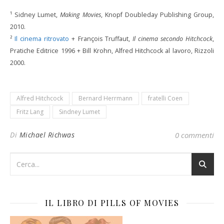
¹ Sidney Lumet,
Making Movies
, Knopf Doubleday Publishing Group,
2010.
²
Il cinema ritrovato
+ François Truffaut,
Il cinema secondo Hitchcock
,
Pratiche Editrice 1996 + Bill Krohn, Alfred Hitchcock al lavoro, Rizzoli
2000.
Alfred Hitchcock
Bernard Herrmann
fratelli Coen
Fritz Lang
Sindney Lumet
Di
Michael Richwas
0 commenti
IL LIBRO DI PILLS OF MOVIES